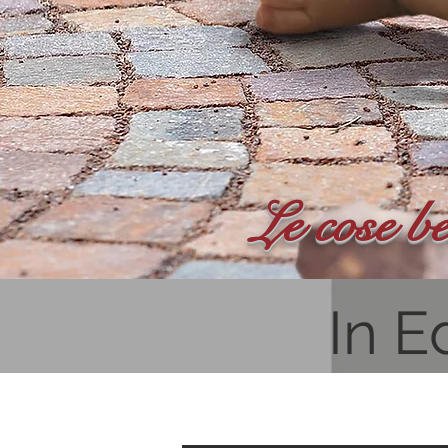
Le cose be
In E