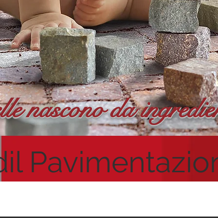
lle nascono da ingredien
dil Pavimentazion