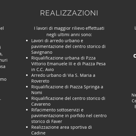
REALIZZAZIONI
el
I lavori di maggior rilievo effettuati
e
negli ultimi anni sono:
Lavori di arredo urbano e
pavimentazione del centro storico di
i
Savignano
a,
Riqualificazione urbana di P.zza
muri
Vittorio Emanuele III e di Piazza Pesa
osa
in C.C. Avio
n
Arredo urbano di Via S. Maria a
iamo
Rovereto
Riqualificazione di Piazza Springa a
Nomi
Ne
.
Riqualificazione del centro storico di
Ce
Cavareno
Rifacimento sottoservizi e
pavimentazione in porfido nel centro
storico di Faver
Realizzazione area sportiva di
Cadine