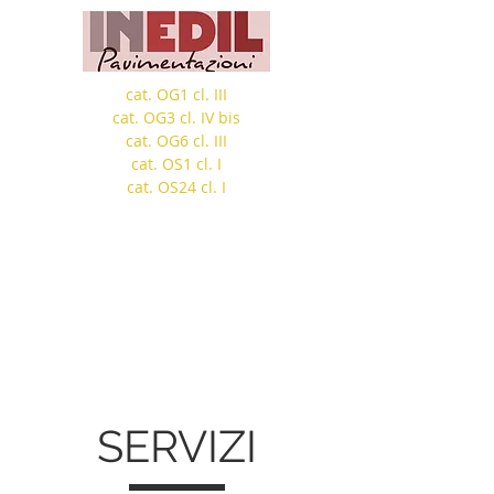
cat. OG1 cl. III
cat. OG3 cl. IV bis
cat. OG6 cl. III
cat. OS1 cl. I
cat. OS24 cl. I
Tel. +39 0461 683323
Email: info@inedil.it
Paolazzi Ivan
335 8445206
Paolazzi Marco
335 6390805
SERVIZI